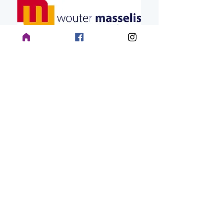
Nuttig
Club
Be
heer
raad
Fanion teams