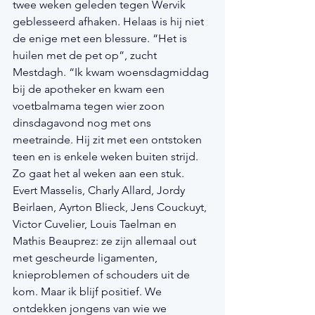
twee weken geleden tegen Wervik 
geblesseerd afhaken. Helaas is hij niet 
de enige met een blessure. “Het is 
huilen met de pet op”, zucht 
Mestdagh. “Ik kwam woensdagmiddag 
bij de apotheker en kwam een 
voetbalmama tegen wier zoon 
dinsdagavond nog met ons 
meetrainde. Hij zit met een ontstoken 
teen en is enkele weken buiten strijd. 
Zo gaat het al weken aan een stuk. 
Evert Masselis, Charly Allard, Jordy 
Beirlaen, Ayrton Blieck, Jens Couckuyt, 
Victor Cuvelier, Louis Taelman en 
Mathis Beauprez: ze zijn allemaal out 
met gescheurde ligamenten, 
knieproblemen of schouders uit de 
kom. Maar ik blijf positief. We 
ontdekken jongens van wie we 