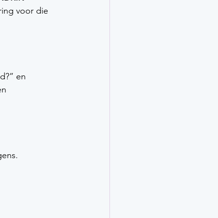
ing voor die 
ld?” en 
en 
gens.