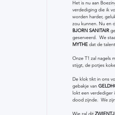
Het is nu aan Boezin
verdediging die ik v
worden harder, geluk
zou kunnen. Nu en d
BJORN SANITAIR 
ge
geserveerd.  We sta
MYTHE 
dat de talent
Onze T1 zal nagels m
stijgt, de potjes kok
De klok tikt in ons 
gebakje van 
GELDH
lokt een verdediger 
dood zijnde.  We zijn
Wie zal dit 
ZWIENTJ