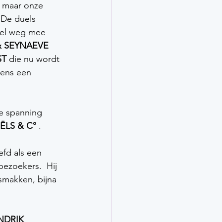
k maar onze 
 De duels 
el weg mee 
& SEYNAEVE 
ST
 die nu wordt 
wens een 
De spanning 
ËLS & C°
 .  
efd als een 
bezoekers.  Hij 
smakken, bijna 
NDRIK 