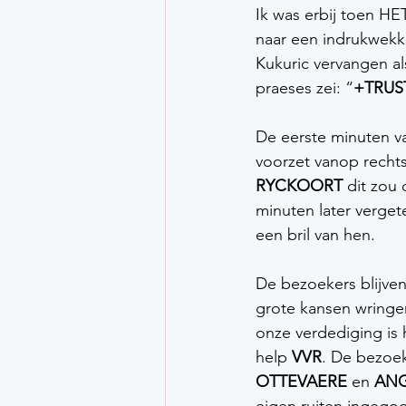
Ik was erbij toen HE
naar een indrukwekke
Kukuric vervangen al
praeses zei: “
+TRUST
De eerste minuten van
voorzet vanop rechts
RYCKOORT 
dit zou 
minuten later verge
een bril van hen.  
De bezoekers blijven
grote kansen wringen
onze verdediging is
help 
VVR
. De bezoe
OTTEVAERE 
en 
ANG