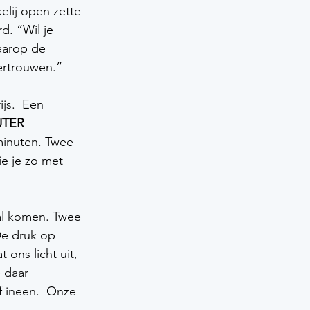
elij open zette 
. “Wil je 
aarop de 
ertrouwen.”   
js.  Een 
TER 
minuten. Twee 
ie je zo met 
l komen. Twee 
De druk op 
 ons licht uit, 
 daar 
f ineen.  Onze 