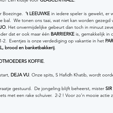
id? Een klusje voor 
GLASCENTRALE
.    
r Boezinge.  
’t LEEUWKE
 in iedere speler is gewekt, er 
e bal.  We tonen ons taai, wat niet kan worden gezegd 
-JO
. Het onvermijdelijke gebeurt dan toch in minuut zeve
nder dat er ook maar één 
BARRIERKE 
is, gemakkelijk in
-2.  Eventjes is onze verdediging op vakantie in het 
PA
, brood en banketbakkerij
. 
OTMOEDERS KOFFIE
. 
tart, 
DEJA VU
. Onze spits, S Hafidh Khatib, wordt oord
aatje gestuurd.  De jongeling blijft beheerst, mister 
SIR
ts met een rake schuiver.  2-2 ! Voor zo’n mooie actie