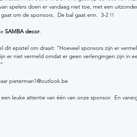
an spelers doen er vandaag niet toe, met een uitzonder
gaat om de sponsors.  De bal gaat erin.  3-2 !! 
e 
SAMBA decor
. 
l dit epistel om draait: “Hoeveel sponsors zijn er verme
jn er niet vermeld omdat er geen verlengingen zijn in e
” 
aar pieterman1@outlook.be  
een leuke attentie van één van onze sponsor.  En vanei