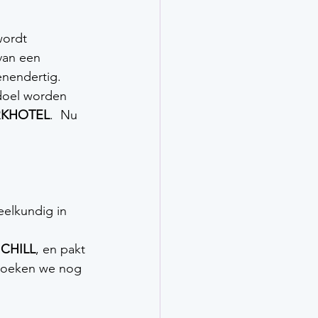
wordt 
van een 
nendertig.  
 doel worden 
RKHOTEL
.  Nu 
eelkundig in 
 CHILL
, en pakt 
 zoeken we nog 