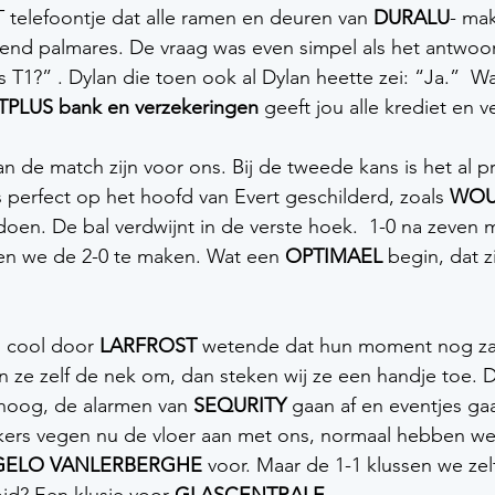
T telefoontje dat alle ramen en deuren van 
DURALU
- mak
nd palmares. De vraag was even simpel als het antwoord
s T1?” . Dylan die toen ook al Dylan heette zei: “Ja.”  W
PLUS bank en verzekeringen
 geeft jou alle krediet en v
 de match zijn voor ons. Bij de tweede kans is het al pri
 perfect op het hoofd van Evert geschilderd, zoals 
WOU
doen. De bal verdwijnt in de verste hoek.  1-0 na zeven 
ten we de 2-0 te maken. Wat een 
OPTIMAEL 
begin, dat z
 cool door 
LARFROST 
wetende dat hun moment nog za
 ze zelf de nek om, dan steken wij ze een handje toe. 
 hoog, de alarmen van 
SEQURITY 
gaan af en eventjes gaat
kers vegen nu de vloer aan met ons, normaal hebben we
ELO VANLERBERGHE
 voor. Maar de 1-1 klussen we zel