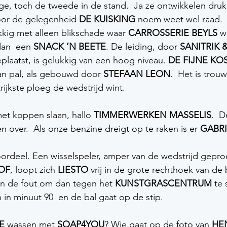
ge, toch de tweede in de stand.  Ja ze ontwikkelen dru
oor de gelegenheid 
DE KUISKING
 noem weet wel raad. 
kig met alleen blikschade waar 
CARROSSERIE BEYLS 
w
an  een 
SNACK ’N BEETE
. De leiding, door 
SANITRIK 
plaatst, is gelukkig van een hoog niveau. 
DE FIJNE KO
an pal, als gebouwd door 
STEFAAN LEON
.  Het is trou
rijkste ploeg de wedstrijd wint.   
et koppen slaan, hallo 
TIMMERWERKEN MASSELIS
.  
en over.  Als onze benzine dreigt op te raken is er 
GABRI
voordeel. Een wisselspeler, amper van de wedstrijd gepro
OF
, loopt zich 
LIESTO 
vrij in de grote rechthoek van de 
in de fout om dan tegen het 
KUNSTGRASCENTRUM 
te 
 in minuut 90  en de bal gaat op de stip. 
E 
wassen met 
SOAP4YOU
? Wie gaat op de foto van 
HE