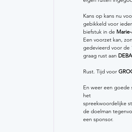
eigen ruiten ingegoo
Kans op kans nu voo
gebikkeld voor ieder
biefstuk in de 
Marie
Een voorzet kan, zo
gedevieerd voor de 1
graag rust aan 
DEBAL
Rust. Tijd voor
 GRO
En weer een goede s
het 
spreekwoordelijke str
de doelman tegenvoe
een sponsor. 