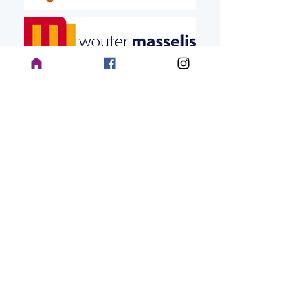
Nuttig
Club
Be
heer
raad