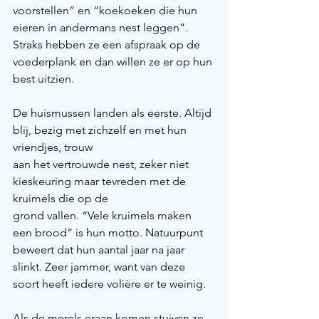
voorstellen” en “koekoeken die hun 
eieren in andermans nest leggen”.
Straks hebben ze een afspraak op de 
voederplank en dan willen ze er op hun 
best uitzien.
De huismussen landen als eerste. Altijd 
blij, bezig met zichzelf en met hun 
vriendjes, trouw
aan het vertrouwde nest, zeker niet 
kieskeuring maar tevreden met de 
kruimels die op de
grond vallen. “Vele kruimels maken 
een brood” is hun motto. Natuurpunt 
beweert dat hun aantal jaar na jaar 
slinkt. Zeer jammer, want van deze 
soort heeft iedere volière er te weinig.
Als de merels eraan komen stuiven ze 