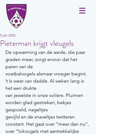
5 jan 2025
Pieterman krijgt vleugels
De opwarming van de aarde, die paar 
graden meer, zorgt ervoor dat het 
paren van de
voetbalvogels alsmaar vroeger begint. 
’t Is weer van dadde. Al weken lang is 
het een drukte
van jewelste in onze volière. Pluimen 
worden glad gestreken, bekjes 
gespoeld, nageltjes
gevijld en de snaveltjes twitteren 
constant. Het gaat over “meer dan nu”, 
over “lokvogels met aantrekkelijke 