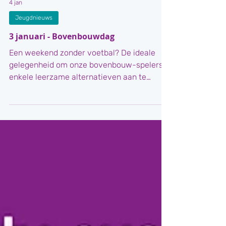
4 jan
Jeugdnieuws
3 januari - Bovenbouwdag
Een weekend zonder voetbal? De ideale
gelegenheid om onze bovenbouw-spelers
enkele leerzame alternatieven aan te
beiden ... . We boden onze spelers enkele
initiaties aan in alternatieve sporten. De
fundamentals van basketbal, krachtbal,
ultimate frisbee en vechtsport hebben ze
intussen onder de knie (of toch bijna ...). Tot
slot kregen ze nog een presenatie over de
verwachtingen voor de 2e seizoenshelft.