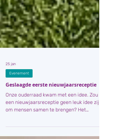
25 jan
Evenement
Geslaagde eerste nieuwjaarsreceptie
Onze ouderraad kwam met een idee. Zou
een nieuwjaarsreceptie geen leuk idee zijn
om mensen samen te brengen? Het
antwoord: zeker en vast!! Altijd spannend,