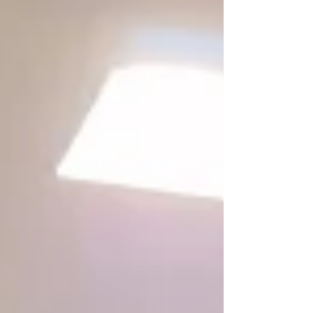
zo'n nieuw evenement. En zeker voor de
mensen van de ouderraad die hun
schouders onder de organisatie zetten.
Maar ze deden dat voortreffelijk. Iedereen
content. Het inspireerde zelfs onze eerste
ploeg tot het pakken van de drie punten.
Voor de gastjes die mochten oplopen, kon
de avond zeker niet meer stuk (en al zeker
nie