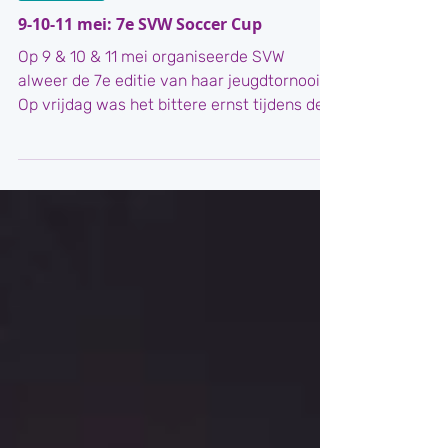
11 mei 2025
Evenement
9-10-11 mei: 7e SVW Soccer Cup
Op 9 & 10 & 11 mei organiseerde SVW
alweer de 7e editie van haar jeugdtornooi.
Op vrijdag was het bittere ernst tijdens de
Penalty-Cup....